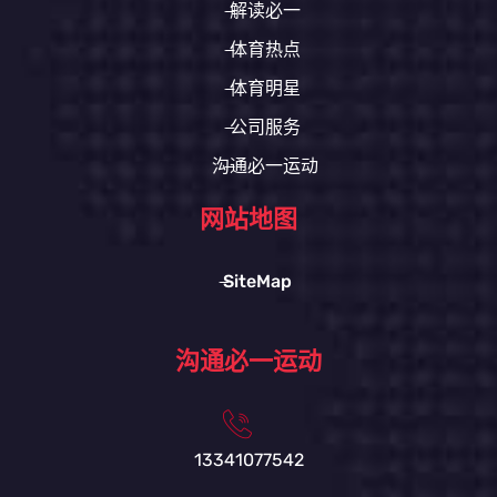
解读必一
体育热点
体育明星
公司服务
沟通必一运动
网站地图
SiteMap
沟通必一运动
13341077542