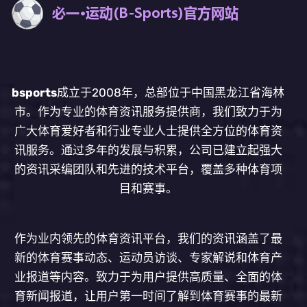
bsports
成立于2008年，总部位于中国黑龙江省海林
市。作为专业的体育资讯服务提供商，我们致力于为
广大体育爱好者和行业专业人士提供全方位的体育资
讯服务。通过多年的发展与积累，公司已建立起强大
的资讯采编团队和先进的技术平台，覆盖多种体育项
目和赛事。
作为业内领先的体育资讯平台，我们的资讯涵盖了最
新的体育赛事动态、运动员访谈、专家解说和体育产
业报道等内容。致力于为用户提供高质量、全面的体
育新闻报道，让用户第一时间了解到体育赛事的最新