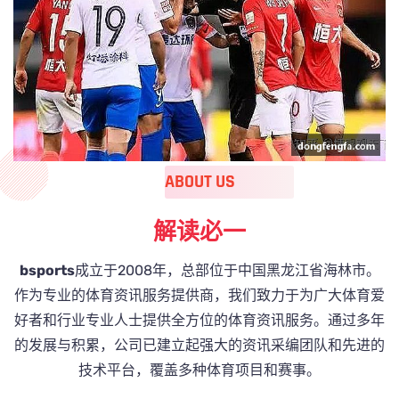
ABOUT US
解读必一
bsports
成立于2008年，总部位于中国黑龙江省海林市。
作为专业的体育资讯服务提供商，我们致力于为广大体育爱
好者和行业专业人士提供全方位的体育资讯服务。通过多年
的发展与积累，公司已建立起强大的资讯采编团队和先进的
技术平台，覆盖多种体育项目和赛事。