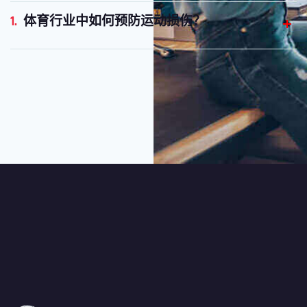
1.
体育行业中如何预防运动损伤？