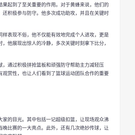
结果起到了至关重要的作用。对于黄蜂来说，他们的
，还积极参与防守。他多次成功助攻，并且在关键时
同样表现不俗，他不仅能有效地完成个人进攻，更是
时，他展现出惊人的冷静，多次关键时刻拿下比分，
献，通过积极拼抢篮板和顽强防守帮助主力减轻压
有观赏性，也让人们看到了篮球运动团队合作的重要
大家的目光。其中包括一记超级扣篮，让现场观众沸
当晚比赛的一大亮点。此外，还有几次绝妙传球，让