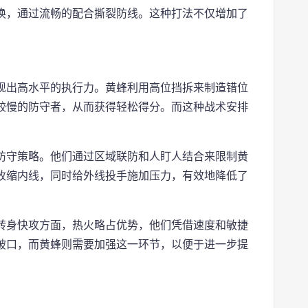
换，通过流畅的配合撕裂防线。这种打法不仅增加了
。
现出高水平的执行力。黄蜂利用高位挡拆来制造错位
较慢的防守者，从而获得轻松得分。而这种战术安排
防守策略。他们通过区域联防和人盯人结合来限制黄
收缩内线，同时给外线投手施加压力，有效地降低了
转身快攻方面，热火略占优势，他们凭借速度和敏捷
破口，而黄蜂则需要加强这一环节，以便于进一步提