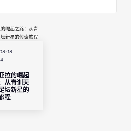
03-13
14
亚拉的崛起
：从青训天
足坛新星的
旅程