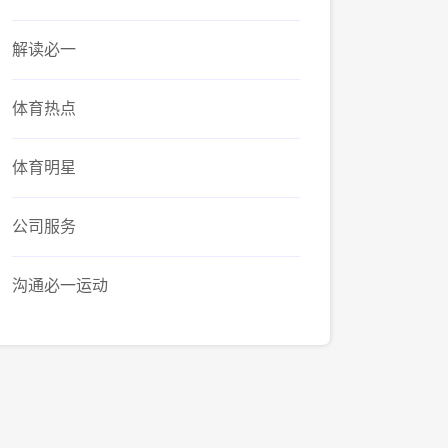
解读必一
体育热点
体育明星
公司服务
沟通必一运动